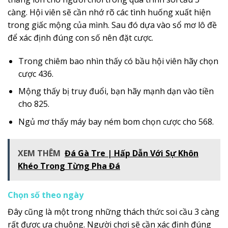
càng. Hội viên sẽ cần nhớ rõ các tình huống xuất hiện
trong giấc mộng của mình. Sau đó dựa vào sổ mơ lô đề
để xác định đúng con số nên đặt cược.
Trong chiêm bao nhìn thấy có bầu hội viên hãy chọn
cược 436.
Mộng thấy bị truy đuổi, bạn hãy mạnh dạn vào tiền
cho 825.
Ngủ mơ thấy máy bay ném bom chọn cược cho 568.
XEM THÊM
Đá Gà Tre | Hấp Dẫn Với Sự Khôn
Khéo Trong Từng Pha Đá
Chọn số theo ngày
Đây cũng là một trong những thách thức soi cầu 3 càng
rất được ưa chuộng. Người chơi sẽ cần xác định đúng