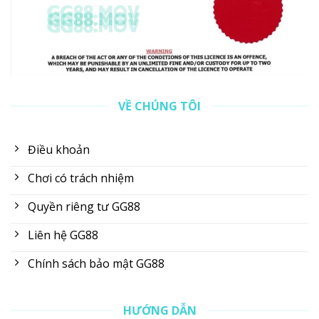
VỀ CHÚNG TÔI
Điều khoản
Chơi có trách nhiệm
Quyền riêng tư GG88
Liên hệ GG88
Chính sách bảo mật GG88
HƯỚNG DẪN