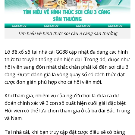
Tìm hiểu về hình thức soi cầu 3 càng săn thưởng
Lô đề xổ số tại nhà cái GG88 cập nhật đa dạng các hình
thức từ truyền thống đến hiện đại. Trong đó, được như
hội viên sang đón nhất chắc chắn phải kể đến soi cầu 3
càng. Được đánh giá là vòng quay số có cách thức đặt
cược đơn giản phù hợp cho cả hội viên mới.
Khi tham gia, nhiệm vụ của người chơi là đưa ra dự
đoán chính xác về 3 con số xuất hiện cuối giải đặc biệt.
Hội viên có thể lựa chọn tham gia ở cả ba đài Bắc Trung
và Nam.
Tại nhà cái, khi bạn truy cập đặt cược điều sẽ có bảng