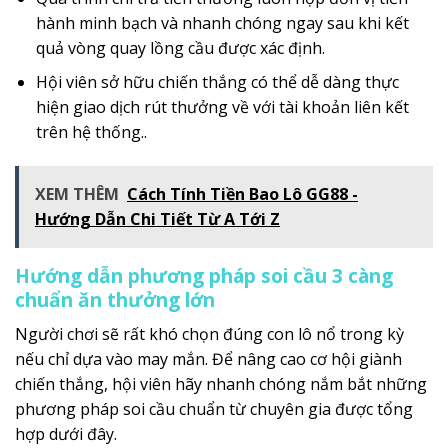
hành minh bạch và nhanh chóng ngay sau khi kết
quả vòng quay lồng cầu được xác định.
Hội viên sở hữu chiến thắng có thể dễ dàng thực
hiện giao dịch rút thưởng về với tài khoản liên kết
trên hệ thống..
XEM THÊM
Cách Tính Tiền Bao Lô GG88 -
Hướng Dẫn Chi Tiết Từ A Tới Z
Hướng dẫn phương pháp soi cầu 3 càng
chuẩn ăn thưởng lớn
Người chơi sẽ rất khó chọn đúng con lô nổ trong kỳ
nếu chỉ dựa vào may mắn. Để nâng cao cơ hội giành
chiến thắng, hội viên hãy nhanh chóng nắm bắt những
phương pháp soi cầu chuẩn từ chuyên gia được tổng
hợp dưới đây.