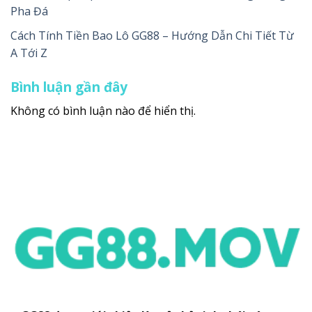
Pha Đá
Cách Tính Tiền Bao Lô GG88 – Hướng Dẫn Chi Tiết Từ
A Tới Z
Bình luận gần đây
Không có bình luận nào để hiển thị.