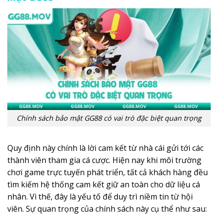
Chính sách bảo mật GG88 có vai trò đặc biệt quan trọng
Quy định này chính là lời cam kết từ nhà cái gửi tới các
thành viên tham gia cá cược. Hiện nay khi môi trường
chơi game trực tuyến phát triển, tất cả khách hàng đều
tìm kiếm hệ thống cam kết giữ an toàn cho dữ liệu cá
nhân. Vì thế, đây là yếu tố để duy trì niềm tin từ hội
viên. Sự quan trọng của chính sách này cụ thể như sau: