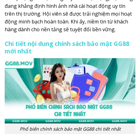
đang khẳng định hình ảnh nhà cái hoạt động uy tín
trên thị trường. Hội viên sẽ được trải nghiệm mọi hoạt
động minh bạch hoàn toàn. Khi ấy, niềm tin từ khách
hàng dành cho nền tảng sẽ tuyệt đối bền vững.
Chi tiết nội dung chính sách bảo mật GG88
mới nhất
Phổ biến chính sách bảo mật GG88 chi tiết nhất