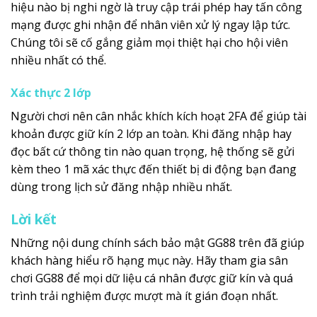
hiệu nào bị nghi ngờ là truy cập trái phép hay tấn công
mạng được ghi nhận để nhân viên xử lý ngay lập tức.
Chúng tôi sẽ cố gắng giảm mọi thiệt hại cho hội viên
nhiều nhất có thể.
Xác thực 2 lớp
Người chơi nên cân nhắc khích kích hoạt 2FA để giúp tài
khoản được giữ kín 2 lớp an toàn. Khi đăng nhập hay
đọc bất cứ thông tin nào quan trọng, hệ thống sẽ gửi
kèm theo 1 mã xác thực đến thiết bị di động bạn đang
dùng trong lịch sử đăng nhập nhiều nhất.
Lời kết
Những nội dung chính sách bảo mật GG88 trên đã giúp
khách hàng hiểu rõ hạng mục này. Hãy tham gia sân
chơi GG88 để mọi dữ liệu cá nhân được giữ kín và quá
trình trải nghiệm được mượt mà ít gián đoạn nhất.