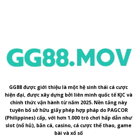
GG88 được giới thiệu là một hệ sinh thái cá cược
hiện đại, được xây dựng bởi liên minh quốc tế KJC và
chính thức vận hành từ năm 2025. Nền tảng này
tuyên bố sở hữu giấy phép hợp pháp do PAGCOR
(Philippines) cấp, với hơn 1.000 trò chơi hấp dẫn như
slot (nổ hũ), bắn cá, casino, cá cược thể thao, game
bài và xổ số