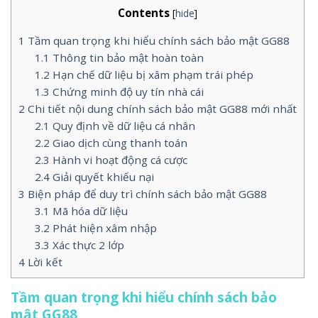
Contents
[
hide
]
1
Tầm quan trọng khi hiểu chính sách bảo mật GG88
1.1
Thông tin bảo mật hoàn toàn
1.2
Hạn chế dữ liệu bị xâm phạm trái phép
1.3
Chứng minh độ uy tín nhà cái
2
Chi tiết nội dung chính sách bảo mật GG88 mới nhất
2.1
Quy định về dữ liệu cá nhân
2.2
Giao dịch cùng thanh toán
2.3
Hành vi hoạt động cá cược
2.4
Giải quyết khiếu nại
3
Biện pháp để duy trì chính sách bảo mật GG88
3.1
Mã hóa dữ liệu
3.2
Phát hiện xâm nhập
3.3
Xác thực 2 lớp
4
Lời kết
Tầm quan trọng khi hiểu chính sách bảo
mật GG88