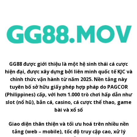
GG88 được giới thiệu là một hệ sinh thái cá cược
hiện đại, được xây dựng bởi liên minh quốc tế KJC và
chính thức vận hành từ năm 2025. Nền tảng này
tuyên bố sở hữu giấy phép hợp pháp do PAGCOR
(Philippines) cấp, với hơn 1.000 trò chơi hấp dẫn như
slot (nổ hũ), bắn cá, casino, cá cược thể thao, game
bài và xổ số
Giao diện thân thiện và tối ưu hoá trên nhiều nền
tảng (web – mobile), tốc độ truy cập cao, xử lý