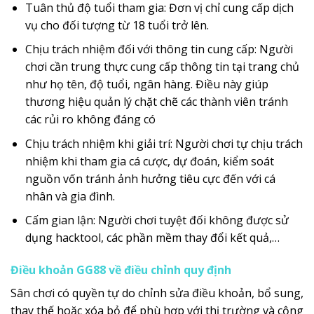
Tuân thủ độ tuổi tham gia: Đơn vị chỉ cung cấp dịch
vụ cho đối tượng từ 18 tuổi trở lên.
Chịu trách nhiệm đối với thông tin cung cấp: Người
chơi cần trung thực cung cấp thông tin tại trang chủ
như họ tên, độ tuổi, ngân hàng. Điều này giúp
thương hiệu quản lý chặt chẽ các thành viên tránh
các rủi ro không đáng có
Chịu trách nhiệm khi giải trí: Người chơi tự chịu trách
nhiệm khi tham gia cá cược, dự đoán, kiểm soát
nguồn vốn tránh ảnh hưởng tiêu cực đến với cá
nhân và gia đình.
Cấm gian lận: Người chơi tuyệt đối không được sử
dụng hacktool, các phần mềm thay đổi kết quả,…
Điều khoản GG88 về điều chỉnh quy định
Sân chơi có quyền tự do chỉnh sửa điều khoản, bổ sung,
thay thế hoặc xóa bỏ để phù hợp với thị trường và cộng