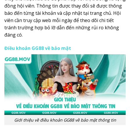
đồng hội viên. Thông tin được thay đổi sẽ được thông
báo đến từng tài khoản và cập nhật tại trang chủ. Hội
viên cần truy cập web mỗi ngày để theo dõi chi tiết
tránh trường hợp bỏ lỡ dẫn đến những rủi ro không
đáng có.
Điều khoản GG88 về bảo mật
Giới thiệu về điều khoản GG88 về bảo mật thông tin