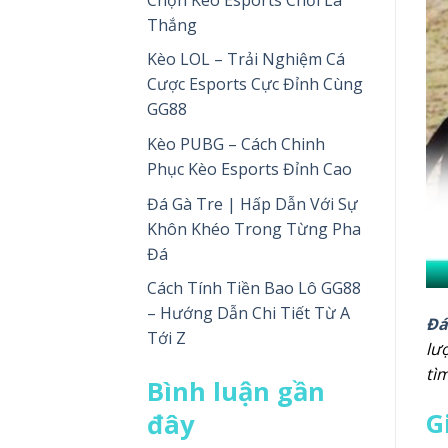
Thắng
Kèo LOL – Trải Nghiệm Cá
Cược Esports Cực Đỉnh Cùng
GG88
Kèo PUBG – Cách Chinh
Phục Kèo Esports Đỉnh Cao
Đá Gà Tre | Hấp Dẫn Với Sự
Khôn Khéo Trong Từng Pha
Đá
Cách Tính Tiền Bao Lô GG88
– Hướng Dẫn Chi Tiết Từ A
Đá
Tới Z
lư
tì
Bình luận gần
G
đây