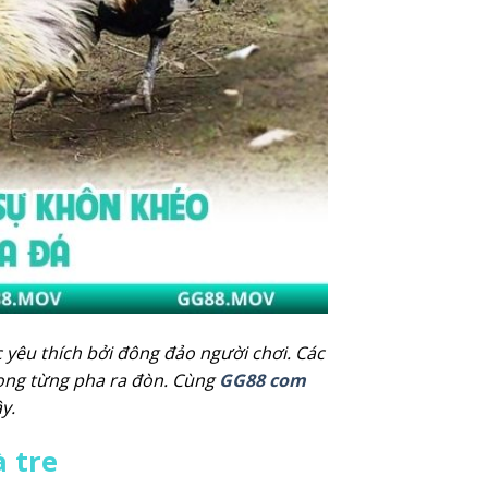
 yêu thích bởi đông đảo người chơi. Các
rong từng pha ra đòn. Cùng
GG88 com
ây.
à tre