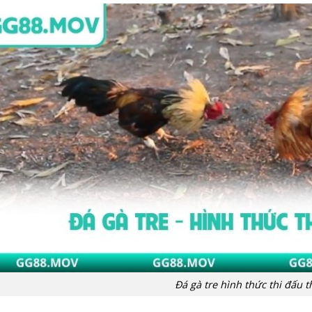
Đá gà tre hình thức thi đấu t